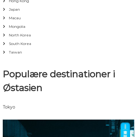
a
Hong Kong
Japan
v
Macau
Mongolia
i
North Korea
g
South Korea
Taiwan
a
t
Populære destinationer i
i
Østasien
o
Tokyo
n