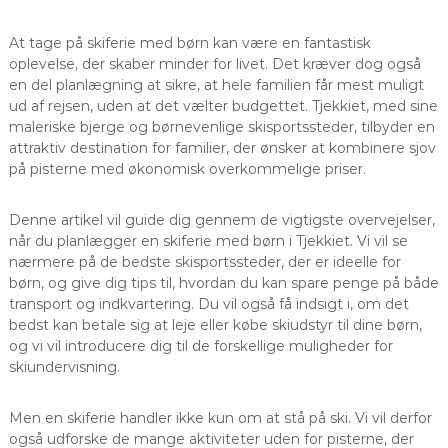
At tage på skiferie med børn kan være en fantastisk
oplevelse, der skaber minder for livet. Det kræver dog også
en del planlægning at sikre, at hele familien får mest muligt
ud af rejsen, uden at det vælter budgettet. Tjekkiet, med sine
maleriske bjerge og børnevenlige skisportssteder, tilbyder en
attraktiv destination for familier, der ønsker at kombinere sjov
på pisterne med økonomisk overkommelige priser.
Denne artikel vil guide dig gennem de vigtigste overvejelser,
når du planlægger en skiferie med børn i Tjekkiet. Vi vil se
nærmere på de bedste skisportssteder, der er ideelle for
børn, og give dig tips til, hvordan du kan spare penge på både
transport og indkvartering. Du vil også få indsigt i, om det
bedst kan betale sig at leje eller købe skiudstyr til dine børn,
og vi vil introducere dig til de forskellige muligheder for
skiundervisning.
Men en skiferie handler ikke kun om at stå på ski. Vi vil derfor
også udforske de mange aktiviteter uden for pisterne, der