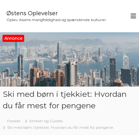
V
i
Østens Oplevelser
d
Oplev Asiens mangfoldighed og spændende kulturer
e
r
e
Annonce
t
i
l
i
n
d
h
o
Ski med børn i tjekkiet: Hvordan
l
d
du får mest for pengene
Forside
Artikler og Guides
Ski med børn i tjekkiet: Hvordan du får mest for pengene