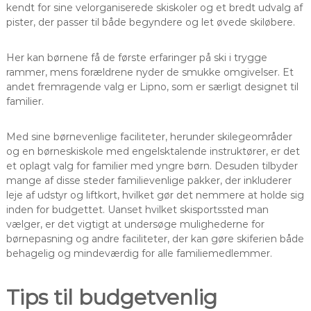
kendt for sine velorganiserede skiskoler og et bredt udvalg af
pister, der passer til både begyndere og let øvede skiløbere.
Her kan børnene få de første erfaringer på ski i trygge
rammer, mens forældrene nyder de smukke omgivelser. Et
andet fremragende valg er Lipno, som er særligt designet til
familier.
Med sine børnevenlige faciliteter, herunder skilegeområder
og en børneskiskole med engelsktalende instruktører, er det
et oplagt valg for familier med yngre børn. Desuden tilbyder
mange af disse steder familievenlige pakker, der inkluderer
leje af udstyr og liftkort, hvilket gør det nemmere at holde sig
inden for budgettet. Uanset hvilket skisportssted man
vælger, er det vigtigt at undersøge mulighederne for
børnepasning og andre faciliteter, der kan gøre skiferien både
behagelig og mindeværdig for alle familiemedlemmer.
Tips til budgetvenlig