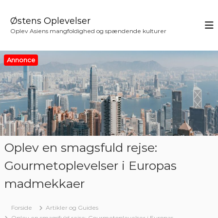
V
i
Østens Oplevelser
d
Oplev Asiens mangfoldighed og spændende kulturer
e
r
e
Annonce
t
i
l
i
n
d
h
o
Oplev en smagsfuld rejse:
l
d
Gourmetoplevelser i Europas
madmekkaer
Forside
Artikler og Guides
Oplev en smagsfuld rejse: Gourmetoplevelser i Europas