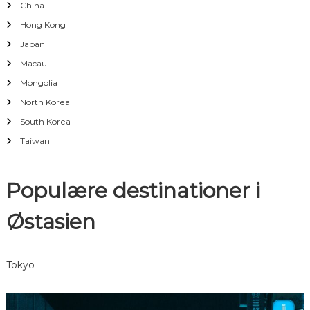
China
a
Hong Kong
Japan
v
Macau
Mongolia
i
North Korea
g
South Korea
Taiwan
a
t
Populære destinationer i
i
Østasien
o
Tokyo
n