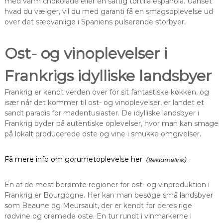
med varm chokolade eller en saftig tortilla espanola. Uanset
hvad du vælger, vil du med garanti få en smagsoplevelse ud
over det sædvanlige i Spaniens pulserende storbyer.
Ost- og vinoplevelser i
Frankrigs idylliske landsbyer
Frankrig er kendt verden over for sit fantastiske køkken, og
især når det kommer til ost- og vinoplevelser, er landet et
sandt paradis for madentusiaster. De idylliske landsbyer i
Frankrig byder på autentiske oplevelser, hvor man kan smage
på lokalt producerede oste og vine i smukke omgivelser.
Få mere info om gorumetoplevelse her
.
En af de mest berømte regioner for ost- og vinproduktion i
Frankrig er Bourgogne. Her kan man besøge små landsbyer
som Beaune og Meursault, der er kendt for deres rige
rødvine og cremede oste. En tur rundt i vinmarkerne i