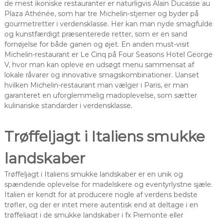
de mest ikoniske restauranter er naturligvis Alain Ducasse au
Plaza Athénée, som har tre Michelin-stjerner og byder på
gourmetretter i verdensklasse. Her kan man nyde smagfulde
og kunstfærdigt præsenterede retter, som er en sand
fornøjelse for både ganen og øjet. En anden must-visit
Michelin-restaurant er Le Cinq på Four Seasons Hotel George
V, hvor man kan opleve en udsøgt menu sammensat af
lokale råvarer og innovative smagskombinationer. Uanset
hvilken Michelin-restaurant man vælger i Paris, er man
garanteret en uforglemmelig madoplevelse, som sætter
kulinariske standarder i verdensklasse.
Trøffeljagt i Italiens smukke
landskaber
Trøffeljagt i Italiens smukke landskaber er en unik og
spændende oplevelse for madelskere og eventyrlystne sjæle.
Italien er kendt for at producere nogle af verdens bedste
trøfler, og der er intet mere autentisk end at deltage i en
trøffeljagt i de smukke landskaber i fx Piemonte eller