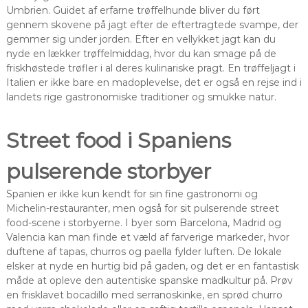
Umbrien. Guidet af erfarne trøffelhunde bliver du ført
gennem skovene på jagt efter de eftertragtede svampe, der
gemmer sig under jorden. Efter en vellykket jagt kan du
nyde en lækker trøffelmiddag, hvor du kan smage på de
friskhøstede trøfler i al deres kulinariske pragt. En trøffeljagt i
Italien er ikke bare en madoplevelse, det er også en rejse ind i
landets rige gastronomiske traditioner og smukke natur.
Street food i Spaniens
pulserende storbyer
Spanien er ikke kun kendt for sin fine gastronomi og
Michelin-restauranter, men også for sit pulserende street
food-scene i storbyerne. I byer som Barcelona, Madrid og
Valencia kan man finde et væld af farverige markeder, hvor
duftene af tapas, churros og paella fylder luften. De lokale
elsker at nyde en hurtig bid på gaden, og det er en fantastisk
måde at opleve den autentiske spanske madkultur på. Prøv
en frisklavet bocadillo med serranoskinke, en sprød churro