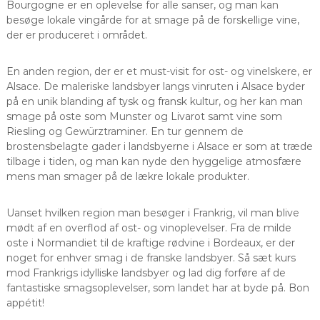
Bourgogne er en oplevelse for alle sanser, og man kan
besøge lokale vingårde for at smage på de forskellige vine,
der er produceret i området.
En anden region, der er et must-visit for ost- og vinelskere, er
Alsace. De maleriske landsbyer langs vinruten i Alsace byder
på en unik blanding af tysk og fransk kultur, og her kan man
smage på oste som Munster og Livarot samt vine som
Riesling og Gewürztraminer. En tur gennem de
brostensbelagte gader i landsbyerne i Alsace er som at træde
tilbage i tiden, og man kan nyde den hyggelige atmosfære
mens man smager på de lækre lokale produkter.
Uanset hvilken region man besøger i Frankrig, vil man blive
mødt af en overflod af ost- og vinoplevelser. Fra de milde
oste i Normandiet til de kraftige rødvine i Bordeaux, er der
noget for enhver smag i de franske landsbyer. Så sæt kurs
mod Frankrigs idylliske landsbyer og lad dig forføre af de
fantastiske smagsoplevelser, som landet har at byde på. Bon
appétit!